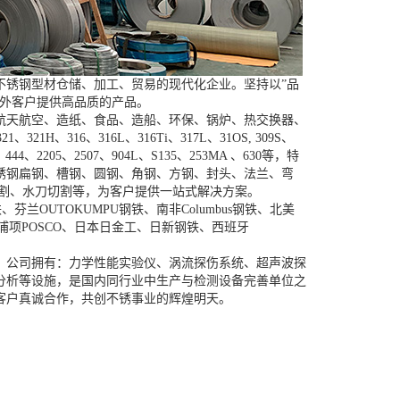
不锈钢型材仓储、加工、贸易的现代化企业。坚持以”品
内外客户提供高品质的产品。
航天航空、造纸、食品、造船、环保、锅炉、热交换器、
H、316、316L、316Ti、317L、31OS, 309S、
、444、2205、2507、904L、S135、253MA 、630等，特
锈钢扁钢、槽钢、圆钢、角钢、方钢、封头、法兰、弯
切割、水刀切割等，为客户提供一站式解决方案。
兰OUTOKUMPU钢铁、南非Columbus钢铁、北美
、韩国浦项POSCO、日本日金工、日新钢铁、西班牙
。公司拥有：力学性能实验仪、涡流探伤系统、超声波探
分析等设施，是国内同行业中生产与检测设备完善单位之
客户真诚合作，共创不锈事业的辉煌明天。