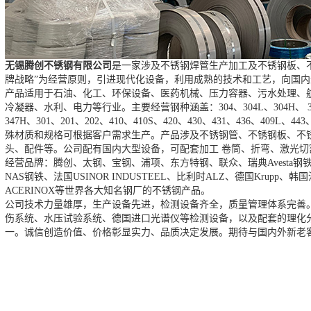
无锡腾创不锈钢有限公司
是一家涉及不锈钢焊管生产加工及不锈钢板、
牌战略”为经营原则，引进现代化设备，利用成熟的技术和工艺，向国
产品适用于石油、化工、环保设备、医药机械、压力容器、污水处理、
冷凝器、水利、电力等行业。主要经营钢种涵盖：304、304L、304H、 321、321
347H、301、201、202、410、410S、420、430、431、436、409L、443
殊材质和规格可根据客户需求生产。产品涉及不锈钢管、不锈钢板、不
头、配件等。公司配有国内大型设备，可配套加工 卷筒、折弯、激光
经营品牌：腾创、太钢、宝钢、浦项、东方特钢、联众、瑞典Avesta钢铁、芬
NAS钢铁、法国USINOR INDUSTEEL、比利时ALZ、德国Krupp
ACERINOX等世界各大知名钢厂的不锈钢产品。
公司技术力量雄厚，生产设备先进，检测设备齐全，质量管理体系完善
伤系统、水压试验系统、德国进口光谱仪等检测设备，以及配套的理化
一。诚信创造价值、价格彰显实力、品质决定发展。期待与国内外新老