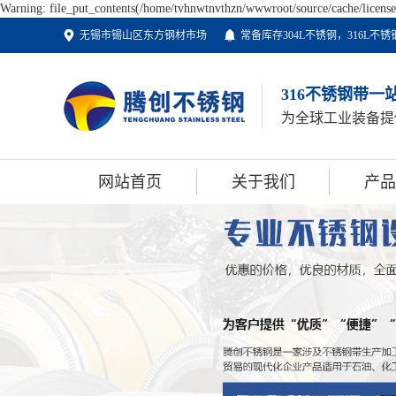
Warning: file_put_contents(/home/tvhnwtnvthzn/wwwroot/source/cache/license_
无锡市锡山区东方钢材市场
常备库存304L不锈钢，316L
316不锈钢带一
为全球工业装备提
网站首页
关于我们
产品
公司简介
不锈
不锈
不锈
不锈