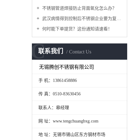
不锈钢管道焊接防止背面氧化怎么办？
武汉病情得到控制后不锈钢企业要为复工做哪些准备？
何时能下单提货？这份通知请速看！
C
联系我们
Contact Us
无锡腾创不锈钢有限公司
手 机：
13861458886
传 真：
0510-83630456
联系人：
皋经理
网 址：www.tengchuangbxg.com
地 址：
无锡市锡山区东方钢材市场