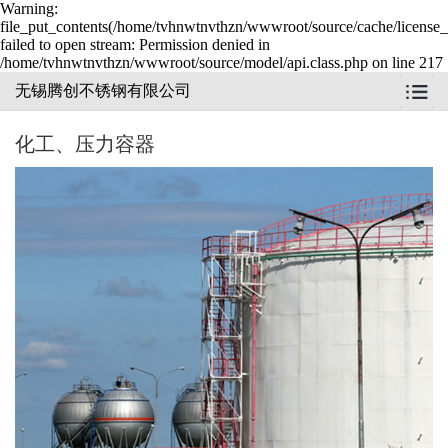
Warning:
file_put_contents(/home/tvhnwtnvthzn/wwwroot/source/cache/license_
failed to open stream: Permission denied in
/home/tvhnwtnvthzn/wwwroot/source/model/api.class.php on line 217
无锡腾创不锈钢有限公司
化工、压力容器