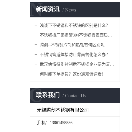
N
新闻资讯
News
浅谈下不锈钢和不锈铁的区别是什么？
不锈钢板厂家提醒304不锈钢板表面质检方法及注意事项
腾创--不锈钢冷轧和热轧有何区别呢
不锈钢管道焊接防止背面氧化怎么办？
武汉病情得到控制后不锈钢企业要为复工做哪些准备？
何时能下单提货？这份通知请速看！
C
联系我们
Contact Us
无锡腾创不锈钢有限公司
手 机：
13861458886