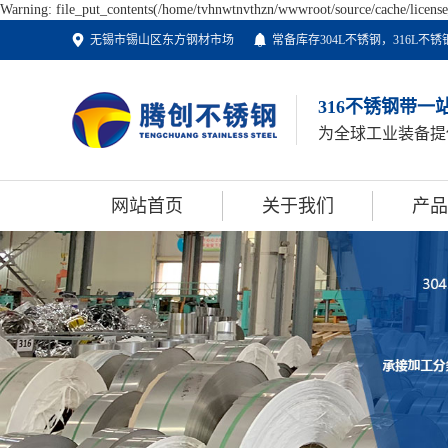
Warning: file_put_contents(/home/tvhnwtnvthzn/wwwroot/source/cache/license_
无锡市锡山区东方钢材市场
常备库存304L不锈钢，316L
316不锈钢带一
为全球工业装备提
网站首页
关于我们
产品
公司简介
不锈
不锈
不锈
不锈