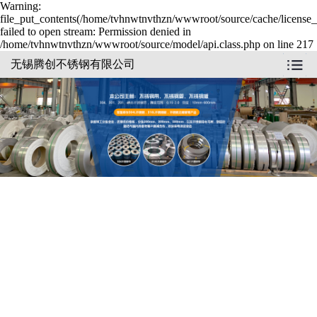
Warning:
file_put_contents(/home/tvhnwtnvthzn/wwwroot/source/cache/license_
failed to open stream: Permission denied in
/home/tvhnwtnvthzn/wwwroot/source/model/api.class.php on line 217
无锡腾创不锈钢有限公司