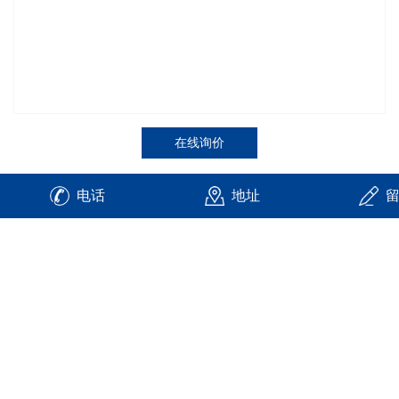
在线询价
电话
地址
商品详情
性能特点
技术参数
不锈钢工字钢的化学成分属一般结构用轧制钢材系列，
主要检验指标为C、Mn、P、S四项。根据牌号不同，含量
各有差别，大致范围为C<0.08%、Mn： 2.0、P<0.035%、
S<0.03%。
检验方法：检测上述化学成分时，常用的标准检验方法
有GB223、JISG1211—1215、BS1837、BS19、ГОСТ22536