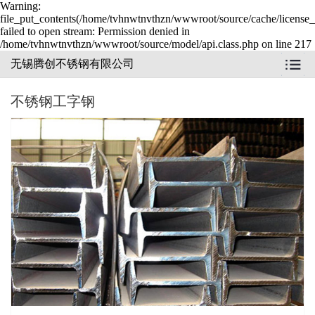
Warning:
file_put_contents(/home/tvhnwtnvthzn/wwwroot/source/cache/license_
failed to open stream: Permission denied in
/home/tvhnwtnvthzn/wwwroot/source/model/api.class.php on line 217
无锡腾创不锈钢有限公司
不锈钢工字钢