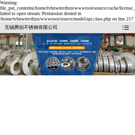
Warning:
file_put_contents(/home/tvhnwtnvthzn/wwwroot/source/cache/license_
failed to open stream: Permission denied in
/home/tvhnwtnvthzn/wwwroot/source/model/api.class.php on line 217
无锡腾创不锈钢有限公司