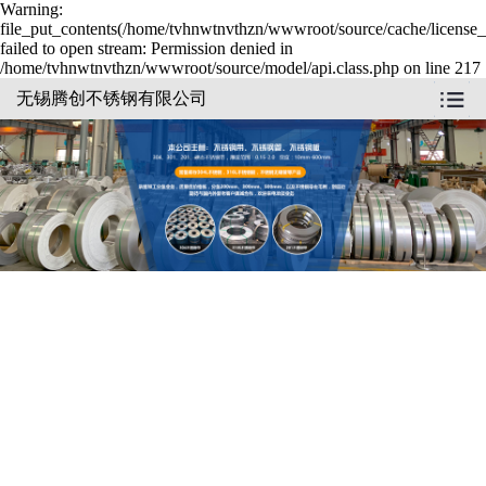
Warning:
file_put_contents(/home/tvhnwtnvthzn/wwwroot/source/cache/license_
failed to open stream: Permission denied in
/home/tvhnwtnvthzn/wwwroot/source/model/api.class.php on line 217
无锡腾创不锈钢有限公司